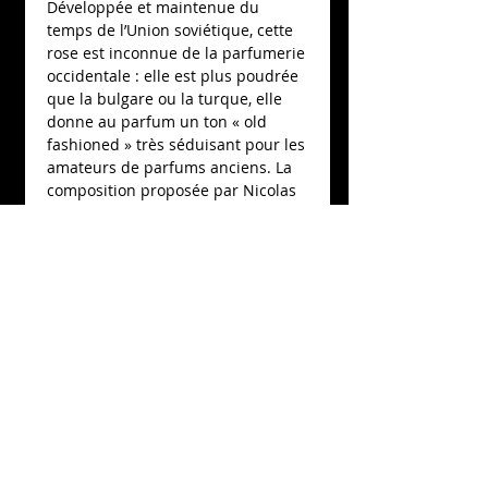
Développée et maintenue du 
temps de l’Union soviétique, cette 
rose est inconnue de la parfumerie 
occidentale : elle est plus poudrée 
que la bulgare ou la turque, elle 
donne au parfum un ton « old 
fashioned » très séduisant pour les 
amateurs de parfums anciens. La 
composition proposée par Nicolas 
de Barry retient plus de 40% de 
cette rose associée à des traces de 
Santal, Patchouli sur une note 
fraîche de Bergamote d’Hiver…
Details
70ml, Eau de parfum, 15%
concentration. Produced in Nicolas
de Barry’s workshop, 100% natural.
Nicolas de Barry
52 RUE ROBERT D'ARBRISSEL