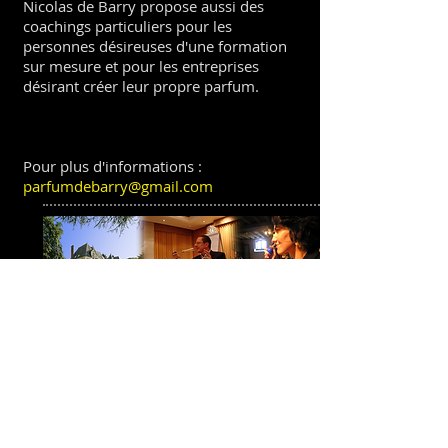
Nicolas de Barry propose aussi des
coachings particuliers pour les
personnes désireuses d'une formation
sur mesure et pour les entreprises
désirant créer leur propre parfum.
Pour plus d'informations :
parfumdebarry@gmail.com
Nicolas de Barry
52 RUE ROBERT D'ARBRISSEL
49590 FONTEVRAUD-L'ABBAYE CENTRE-VAL DE LOIRE
FRANCE
Siret:
49920379200027
Contact :
parfumdebarry@gmail.com